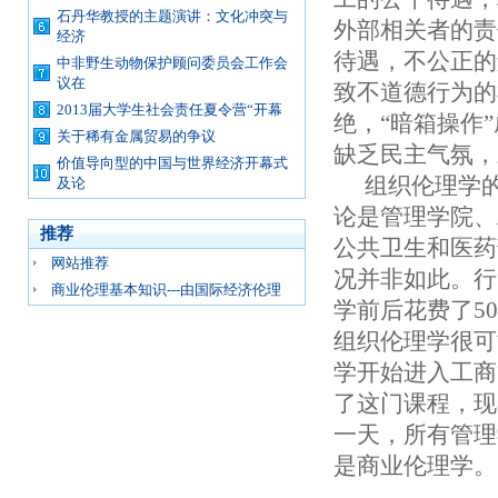
石丹华教授的主题演讲：文化冲突与
外部相关者的责
经济
待遇，不公正的
中非野生动物保护顾问委员会工作会
议在
致不道德行为的
2013届大学生社会责任夏令营“开幕
绝，“暗箱操作
关于稀有金属贸易的争议
缺乏民主气氛，
价值导向型的中国与世界经济开幕式
组织伦理学
及论
论是管理学院、
推荐
公共卫生和医药
网站推荐
况并非如此。行
商业伦理基本知识---由国际经济伦理
学前后花费了5
组织伦理学很可
学开始进入工商
了这门课程，现
一天，所有管理
是商业伦理学。