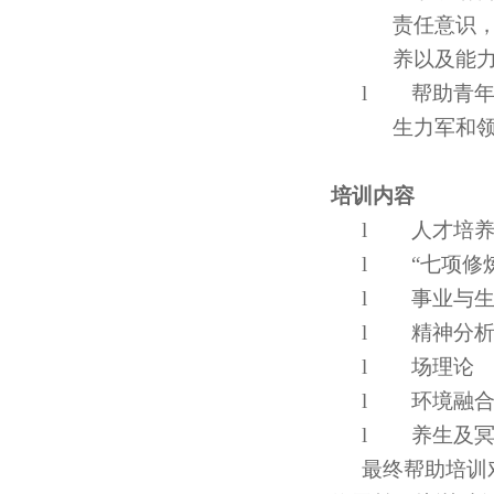
责任意识
养以及能
l
帮助青
生力军和
培训内容
l
人才培
l
“七项修
l
事业与
l
精神分
l
场理论
l
环境融
l
养生及
最终帮助培训