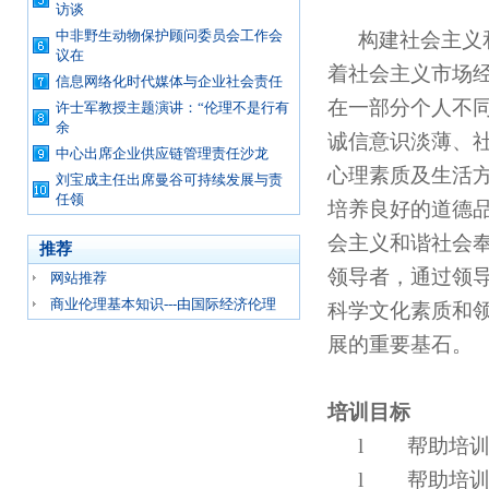
访谈
中非野生动物保护顾问委员会工作会
构建社会主义
议在
着社会主义市场
信息网络化时代媒体与企业社会责任
在一部分个人不
许士军教授主题演讲：“伦理不是行有
余
诚信意识淡薄、
中心出席企业供应链管理责任沙龙
心理素质及生活
刘宝成主任出席曼谷可持续发展与责
任领
培养良好的道德
会主义和谐社会
推荐
领导者，通过领
网站推荐
商业伦理基本知识---由国际经济伦理
科学文化素质和
展的重要基石。
培训目标
l
帮助培
l
帮助培