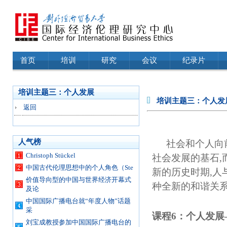
首页
培训
研究
会议
纪录片
培训主题三：个人发展
培训主题三：个人发
返回
人气榜
社会和个人向
Christoph Stückel
社会发展的基石
,
中国古代伦理思想中的个人角色（Ste
新的历史时期
,
人
价值导向型的中国与世界经济开幕式
种全新的和谐关
及论
中国国际广播电台就“年度人物”话题
采
课程
6
：个人发展
刘宝成教授参加中国国际广播电台的