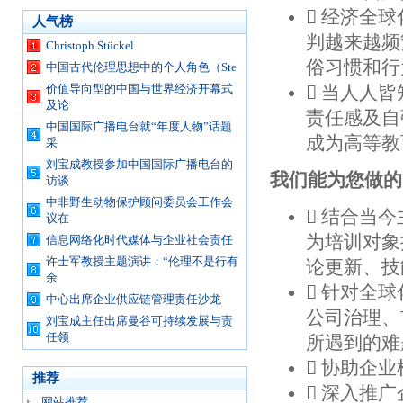
 经济全
人气榜
判越来越频
Christoph Stückel
俗习惯和行
中国古代伦理思想中的个人角色（Ste
价值导向型的中国与世界经济开幕式
 当人人
及论
责任感及自
中国国际广播电台就“年度人物”话题
成为高等教
采
刘宝成教授参加中国国际广播电台的
我们能为您做的
访谈
中非野生动物保护顾问委员会工作会
 结合当
议在
为培训对象
信息网络化时代媒体与企业社会责任
许士军教授主题演讲：“伦理不是行有
论更新、技
余
 针对全
中心出席企业供应链管理责任沙龙
公司治理、
刘宝成主任出席曼谷可持续发展与责
任领
所遇到的难
 协助企
推荐
 深入推
网站推荐