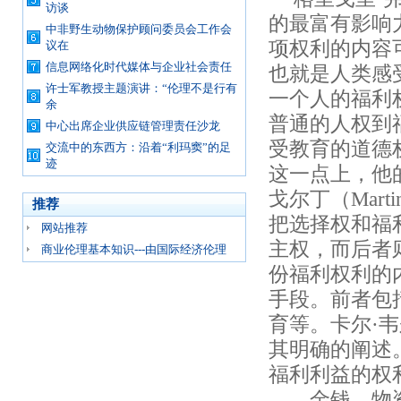
访谈
的最富有影响
中非野生动物保护顾问委员会工作会
项权利的内容
议在
信息网络化时代媒体与企业社会责任
也就是人类感
许士军教授主题演讲：“伦理不是行有
一个人的福利
余
普通的人权到
中心出席企业供应链管理责任沙龙
受教育的道德
交流中的东西方：沿着“利玛窦”的足
迹
这一点上，他
戈尔丁（Mart
推荐
把选择权和福
网站推荐
主权，而后者
商业伦理基本知识---由国际经济伦理
份福利权利的
手段。前者包
育等。卡尔·韦尔
其明确的阐述
福利利益的权
——
金钱、物