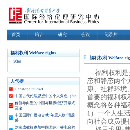
首页
培训
研究
会议
纪录片
福利权利 Welfare rights
福利权利 Welfare rig
返回
福利权利是
态和静态两个
人气榜
康、社群环境
Christoph Stückel
首要的福利权
中国古代伦理思想中的个人角色（Ste
价值导向型的中国与世界经济开幕式
概念将各种福
及论
1）一个人生
中国国际广播电台就“年度人物”话题
向社会成员提
采
刘宝成教授参加中国国际广播电台的
格里戈里·弗拉