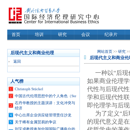
首页
培训
研究
会议
纪录片
网站首页
>>
研究
>
后现代主义和商业伦理
后现代主义和商业伦
返回
一种以“后
如果商业伦理学
人气榜
代性与后现代性
Christoph Stückel
中国古代伦理思想中的个人角色（Ste
学和后现代性联
石丹华教授的主题演讲：文化冲突与
即伦理学与后
经济
为了定义“后
中心出席企业供应链管理责任沙龙
的现代意义是在
关于稀有金属贸易的争议
代哲学史的著作
刘宝成教授参加中国国际广播电台的