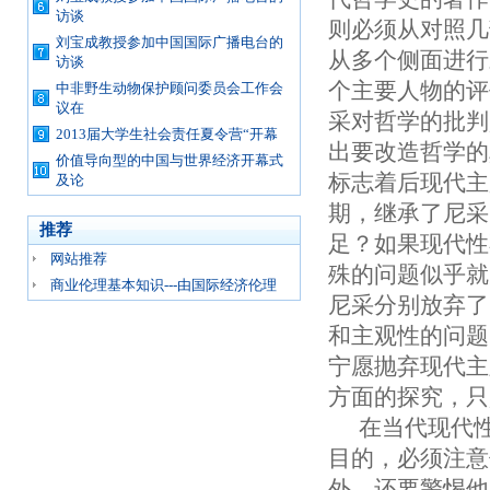
访谈
则必须从对照几
刘宝成教授参加中国国际广播电台的
从多个侧面进行
访谈
个主要人物的评价：
中非野生动物保护顾问委员会工作会
议在
采对哲学的批判
2013届大学生社会责任夏令营“开幕
出要改造哲学的
价值导向型的中国与世界经济开幕式
标志着后现代主
及论
期，继承了尼采
推荐
足？如果现代性
网站推荐
殊的问题似乎就
商业伦理基本知识---由国际经济伦理
尼采分别放弃了
和主观性的问题
宁愿抛弃现代主
方面的探究，
在当代现代
目的，必须注意
外，还要警惕他