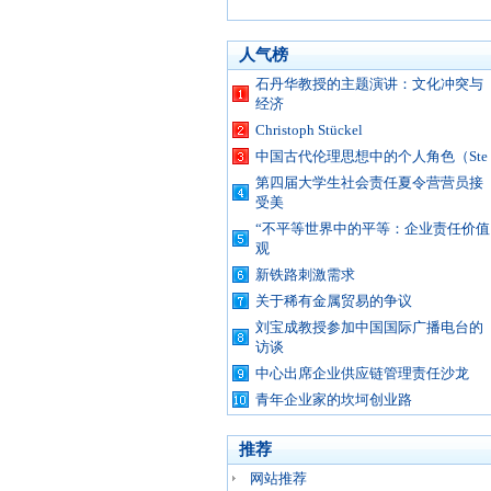
人气榜
石丹华教授的主题演讲：文化冲突与
经济
Christoph Stückel
中国古代伦理思想中的个人角色（Ste
第四届大学生社会责任夏令营营员接
受美
“不平等世界中的平等：企业责任价值
观
新铁路刺激需求
关于稀有金属贸易的争议
刘宝成教授参加中国国际广播电台的
访谈
中心出席企业供应链管理责任沙龙
青年企业家的坎坷创业路
推荐
网站推荐