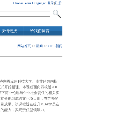
Choose Your Language
登录
|
注册
友情链接
给我们留言
网站首页
>>
新闻
>>
CIBE新闻
卢塞恩应用科技大学
、南非约翰内斯
”正式开始授课。本课程面向四校近2
00
景下商业伦理与企业社会责任的相关实
员将分别组成跨文化项目组，在导师的
目成果。该课程旨在提升MBA学员在
境的能力，实现责任型领导力。